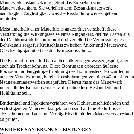
Mauerwerksinstandsetzung gehört das Einziehen von
Mauerwerksankern. Sie verleihen dem Bestandsmauerwerk
nachträglich Zugfestigkeit, was die Rissbildung weitest gehend
minimiert.
Meist innerhalb einer Mauerkrone angeordnet verschafft diese
Verstärkung die Wirkungsweise eines Ringankers, der die Lasten aus
der Dachkonstruktion aufnimmt und verteilt. Die Verpressung des
Bohrkanals sorgt für Kraftschluss zwischen Anker und Mauerwerk.
Gleichzeitig garantiert sie den Korrosionsschutz.
Die Kernbohrungen in Diamanttechnik erfolgen wassergespült, aber
auch als Trockenbohrung. Diese Bohrungen erfordern äußerste
Präzision und langjährige Erfahrung des Bohrmeisters. So wurden in
unserer Verantwortung bereits Kernbohrungen von über 40 m Länge i
Natursteinmauerwerken ausgeführt. Hierzu muss das Mauerwerk
innerhalb der Bohrachse massiv, d.h. ohne lose Bestandteile und
Hohlräume sein.
Bindemittel und Injektionsverfahren von Hohlraumschließenden und
verfestigenden Mauerwerksinjektionen sind auf die Bedürfnisse
abzustimmen und auf ihre Verträglichkeit mit dem Mauerwerksbestand
zu prüfen.
WEITERE SANIERUNGS-LEISTUNGEN