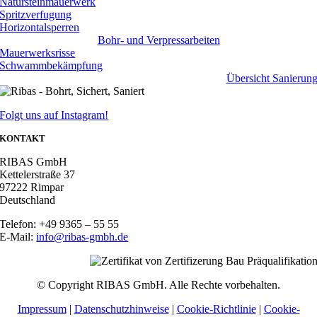
Natursteinmauerwerk
Spritzverfugung
Horizontalsperren
Bohr- und Verpressarbeiten
Mauerwerksrisse
Schwammbekämpfung
Übersicht Sanierun
Folgt uns auf Instagram!
KONTAKT
RIBAS GmbH
Kettelerstraße 37
97222 Rimpar
Deutschland
Telefon: +49 9365 – 55 55
E-Mail:
info@ribas-gmbh.de
© Copyright RIBAS GmbH. Alle Rechte vorbehalten.
Impressum
|
Datenschutzhinweise
|
Cookie-Richtlinie
|
Cookie-