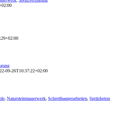
mauerwerk
,
Spritzverfugung
+02:00
:29+02:00
ugung
22-09-26T10:37:22+02:00
hle
,
Natursteinmauerwerk
,
Schreitbaggerarbeiten
,
Spritzbeton