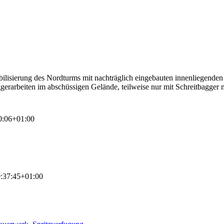
tabilisierung des Nordturms mit nachträglich eingebauten innenliegende
erarbeiten im abschüssigen Gelände, teilweise nur mit Schreitbagger 
0:06+01:00
:37:45+01:00