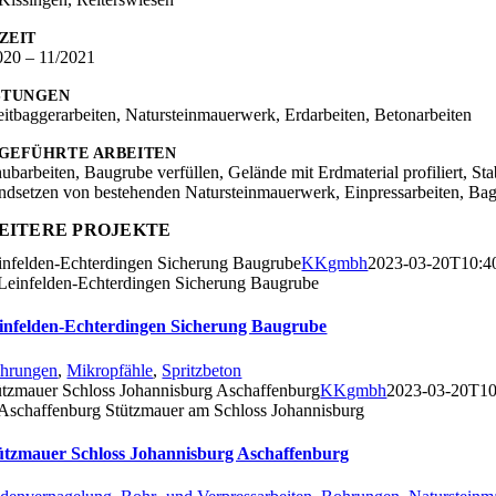
ZEIT
020 – 11/2021
STUNGEN
eitbaggerarbeiten, Natursteinmauerwerk, Erdarbeiten, Betonarbeiten
GEFÜHRTE ARBEITEN
ubarbeiten, Baugrube verfüllen, Gelände mit Erdmaterial profiliert, S
andsetzen von bestehenden Natursteinmauerwerk, Einpressarbeiten, Bagg
EITERE PROJEKTE
infelden-Echterdingen Sicherung Baugrube
KKgmbh
2023-03-20T10:4
infelden-Echterdingen Sicherung Baugrube
hrungen
,
Mikropfähle
,
Spritzbeton
ützmauer Schloss Johannisburg Aschaffenburg
KKgmbh
2023-03-20T10
ützmauer Schloss Johannisburg Aschaffenburg