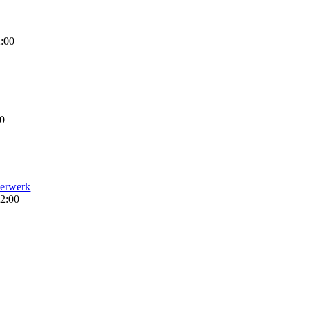
:00
00
uerwerk
2:00