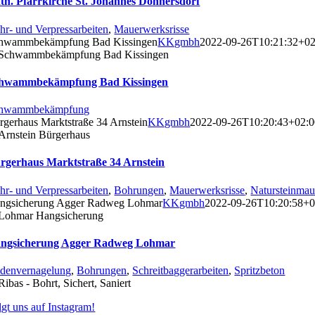
th. Pfarrkirche St. Johannes Donnersdorf
hr- und Verpressarbeiten
,
Mauerwerksrisse
hwammbekämpfung Bad Kissingen
KKgmbh
2022-09-26T10:21:32+02
hwammbekämpfung Bad Kissingen
hwammbekämpfung
rgerhaus Marktstraße 34 Arnstein
KKgmbh
2022-09-26T10:20:43+02:
rgerhaus Marktstraße 34 Arnstein
hr- und Verpressarbeiten
,
Bohrungen
,
Mauerwerksrisse
,
Natursteinma
ngsicherung Agger Radweg Lohmar
KKgmbh
2022-09-26T10:20:58+0
ngsicherung Agger Radweg Lohmar
denvernagelung
,
Bohrungen
,
Schreitbaggerarbeiten
,
Spritzbeton
lgt uns auf Instagram!