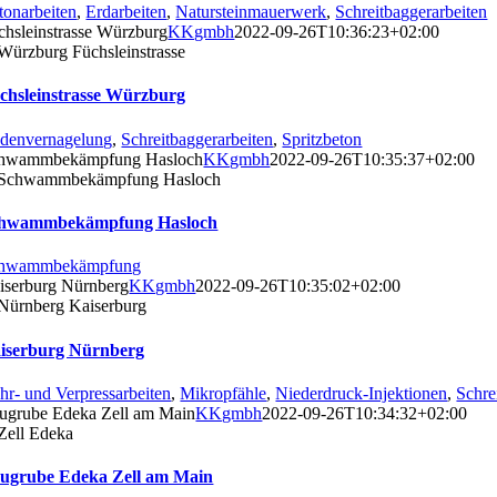
tonarbeiten
,
Erdarbeiten
,
Natursteinmauerwerk
,
Schreitbaggerarbeiten
chsleinstrasse Würzburg
KKgmbh
2022-09-26T10:36:23+02:00
chsleinstrasse Würzburg
denvernagelung
,
Schreitbaggerarbeiten
,
Spritzbeton
hwammbekämpfung Hasloch
KKgmbh
2022-09-26T10:35:37+02:00
hwammbekämpfung Hasloch
hwammbekämpfung
iserburg Nürnberg
KKgmbh
2022-09-26T10:35:02+02:00
iserburg Nürnberg
hr- und Verpressarbeiten
,
Mikropfähle
,
Niederdruck-Injektionen
,
Schre
ugrube Edeka Zell am Main
KKgmbh
2022-09-26T10:34:32+02:00
ugrube Edeka Zell am Main