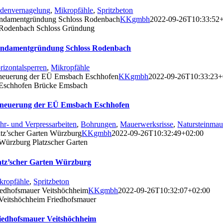
denvernagelung
,
Mikropfähle
,
Spritzbeton
ndamentgründung Schloss Rodenbach
KKgmbh
2022-09-26T10:33:52
ndamentgründung Schloss Rodenbach
rizontalsperren
,
Mikropfähle
neuerung der EÜ Emsbach Eschhofen
KKgmbh
2022-09-26T10:33:23+
neuerung der EÜ Emsbach Eschhofen
hr- und Verpressarbeiten
,
Bohrungen
,
Mauerwerksrisse
,
Natursteinma
atz’scher Garten Würzburg
KKgmbh
2022-09-26T10:32:49+02:00
atz’scher Garten Würzburg
kropfähle
,
Spritzbeton
iedhofsmauer Veitshöchheim
KKgmbh
2022-09-26T10:32:07+02:00
iedhofsmauer Veitshöchheim