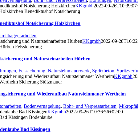
denvernagelung
,
Bohr- und Verpressarbeiten
,
Bohrungen
,
Naturstein
nediktushof Notsicherung Holzkirchen
KKgmbh
2022-09-26T10:39:07
nediktushof Notsicherung Holzkirchen
hreitbaggerarbeiten
lssicherung und Natursteinarbeiten Hürben
KKgmbh
2022-09-28T16:22
lssicherung und Natursteinarbeiten Hürben
hrungen
,
Felssicherung
,
Natursteinmauerwerk
,
Spritzbeton
,
Spritzverf
ngsicherung und Wiederaufbau Natursteinmauer Wertheim
KKgmbh
20
ngsicherung und Wiederaufbau Natursteinmauer Wertheim
tonarbeiten
,
Bodenvernagelung
,
Bohr- und Verpressarbeiten
,
Mikropfä
denlaube Bad Kissingen
KKgmbh
2022-09-26T10:36:56+02:00
denlaube Bad Kissingen