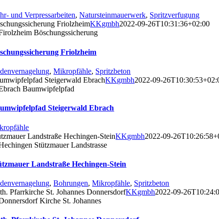
hr- und Verpressarbeiten
,
Natursteinmauerwerk
,
Spritzverfugung
schungssicherung Friolzheim
KKgmbh
2022-09-26T10:31:36+02:00
schungssicherung Friolzheim
denvernagelung
,
Mikropfähle
,
Spritzbeton
umwipfelpfad Steigerwald Ebrach
KKgmbh
2022-09-26T10:30:53+02:
umwipfelpfad Steigerwald Ebrach
kropfähle
ützmauer Landstraße Hechingen-Stein
KKgmbh
2022-09-26T10:26:58+
ützmauer Landstraße Hechingen-Stein
denvernagelung
,
Bohrungen
,
Mikropfähle
,
Spritzbeton
th. Pfarrkirche St. Johannes Donnersdorf
KKgmbh
2022-09-26T10:24: